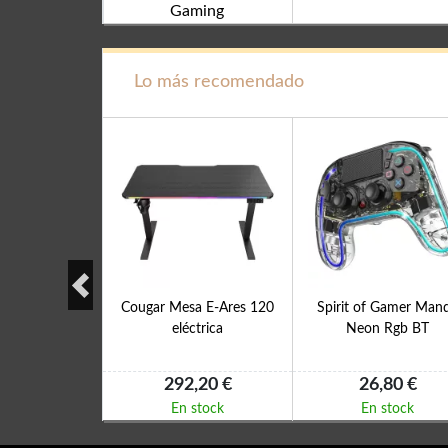
Gaming
Lo más recomendado
ING GAMEPAD
Cougar Mesa E-Ares 120
Spirit of Gamer Man
LUETOOTH 5.0
eléctrica
Neon Rgb BT
EN1
,45 €
292,20 €
26,80 €
 stock
En stock
En stock