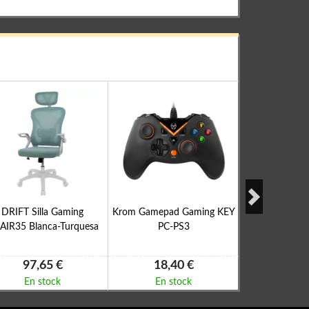
DRIFT Silla Gaming
Krom Gamepad Gaming KEY
Spirit of Gamer
AIR35 Blanca-Turquesa
PC-PS3
Neg
97,65 €
18,40 €
65,2
En stock
En stock
En s