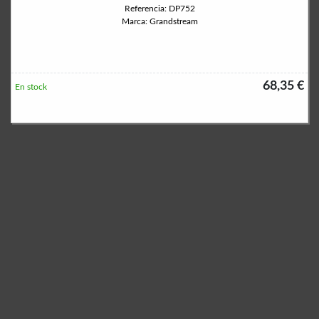
Referencia: DP752
Marca: Grandstream
68,35 €
En stock